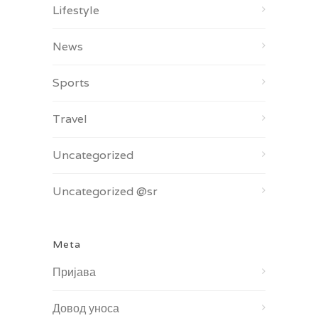
Lifestyle
News
Sports
Travel
Uncategorized
Uncategorized @sr
Meta
Пријава
Довод уноса