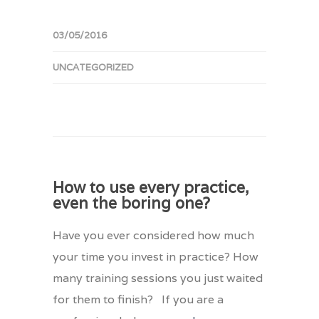
03/05/2016
UNCATEGORIZED
How to use every practice,
even the boring one?
Have you ever considered how much
your time you invest in practice? How
many training sessions you just waited
for them to finish? If you are a