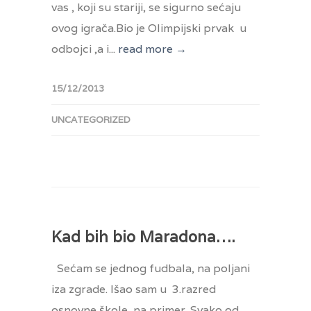
vas , koji su stariji, se sigurno sećaju
ovog igrača.Bio je Olimpijski prvak u
odbojci ,a i...
read more →
15/12/2013
UNCATEGORIZED
Kad bih bio Maradona….
Sećam se jednog fudbala, na poljani
iza zgrade. Išao sam u 3.razred
osnovne škole, na primer. Svako od