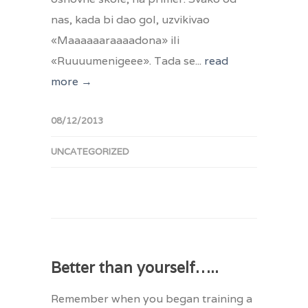
nas, kada bi dao gol, uzvikivao
«Maaaaaaraaaadona» ili
«Ruuuumenigeee». Tada se...
read
more →
08/12/2013
UNCATEGORIZED
Better than yourself…..
Remember when you began training a