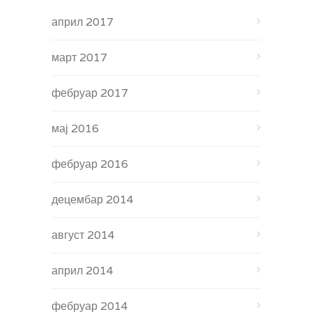
април 2017
март 2017
фебруар 2017
мај 2016
фебруар 2016
децембар 2014
август 2014
април 2014
фебруар 2014