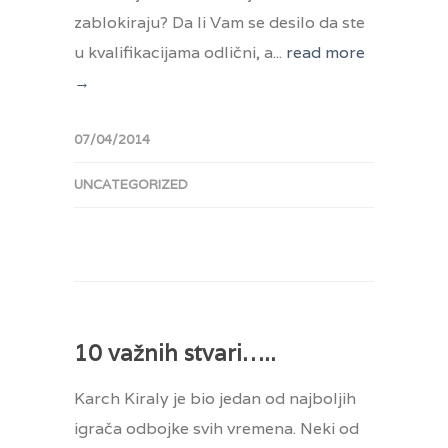
zablokiraju? Da li Vam se desilo da ste
u kvalifikacijama odlični, a...
read more
→
07/04/2014
UNCATEGORIZED
10 važnih stvari…..
Karch Kiraly je bio jedan od najboljih
igrača odbojke svih vremena. Neki od