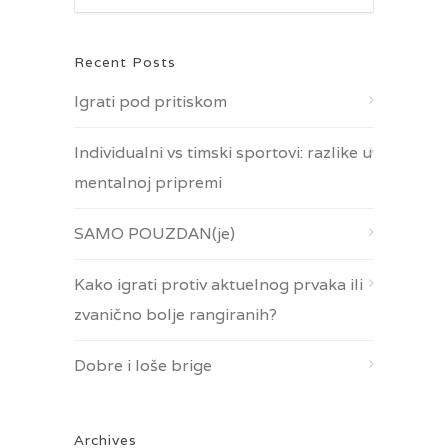
Recent Posts
Igrati pod pritiskom
Individualni vs timski sportovi: razlike u
mentalnoj pripremi
SAMO POUZDAN(je)
Kako igrati protiv aktuelnog prvaka ili
zvanično bolje rangiranih?
Dobre i loše brige
Archives