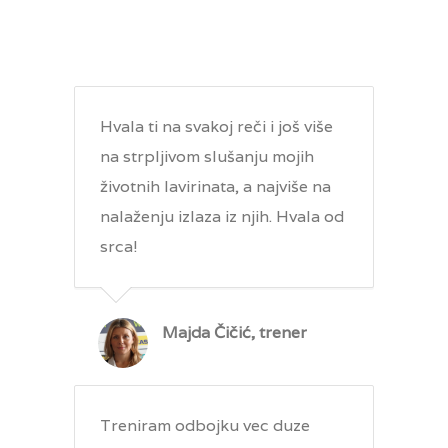
Hvala ti na svakoj reči i još više
na strpljivom slušanju mojih
životnih lavirinata, a najviše na
nalaženju izlaza iz njih. Hvala od
srca!
Majda Čičić, trener
Treniram odbojku vec duze