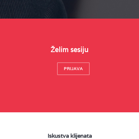
Želim sesiju
PRIJAVA
Iskustva klijenata