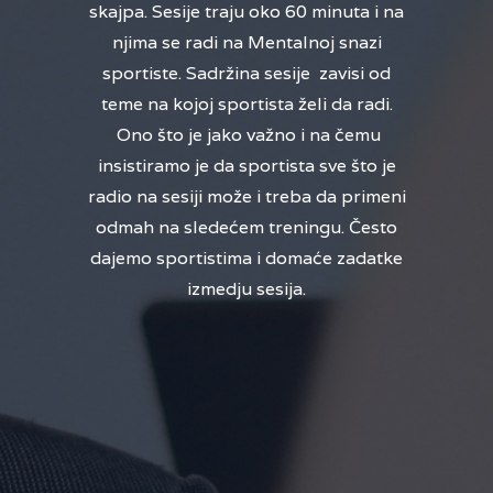
skajpa. Sesije traju oko 60 minuta i na
njima se radi na Mentalnoj snazi
sportiste. Sadržina sesije zavisi od
teme na kojoj sportista želi da radi.
Ono što je jako važno i na čemu
insistiramo je da sportista sve što je
radio na sesiji može i treba da primeni
odmah na sledećem treningu. Često
dajemo sportistima i domaće zadatke
izmedju sesija.