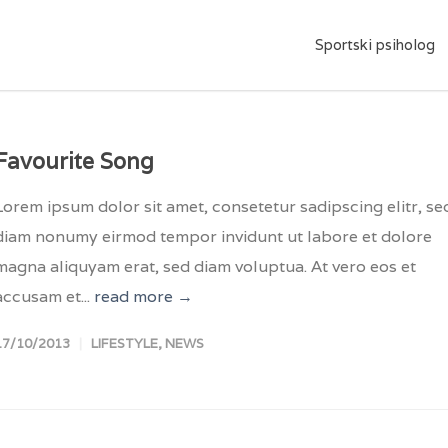
Sportski psiholog
Favourite Song
Lorem ipsum dolor sit amet, consetetur sadipscing elitr, se
diam nonumy eirmod tempor invidunt ut labore et dolore
magna aliquyam erat, sed diam voluptua. At vero eos et
accusam et...
read more →
17/10/2013
LIFESTYLE
,
NEWS