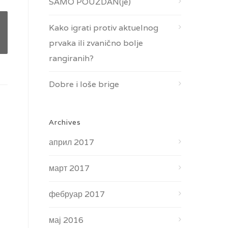
SAMO POUZDAN(je)
Kako igrati protiv aktuelnog
prvaka ili zvanično bolje
rangiranih?
Dobre i loše brige
Archives
април 2017
март 2017
фебруар 2017
мај 2016