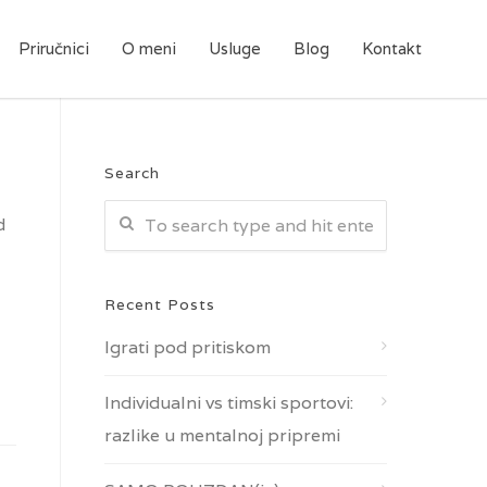
Priručnici
O meni
Usluge
Blog
Kontakt
Search
d
Recent Posts
Igrati pod pritiskom
Individualni vs timski sportovi:
razlike u mentalnoj pripremi