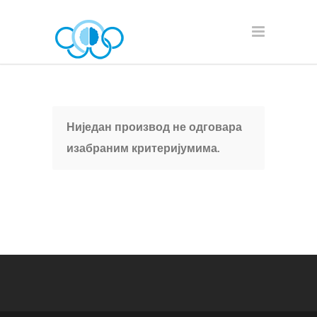
Ниједан производ не одговара
изабраним критеријумима.