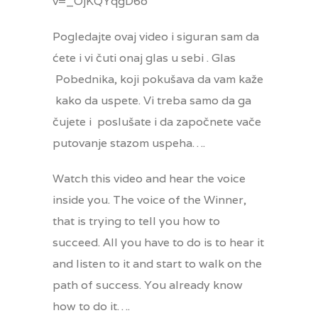
v=_OjKQYqgD6o
Pogledajte ovaj video i siguran sam da
ćete i vi čuti onaj glas u sebi . Glas
Pobednika, koji pokušava da vam kaže
kako da uspete. Vi treba samo da ga
čujete i poslušate i da započnete vače
putovanje stazom uspeha….
Watch this video and hear the voice
inside you. The voice of the Winner,
that is trying to tell you how to
succeed. All you have to do is to hear it
and listen to it and start to walk on the
path of success. You already know
how to do it….