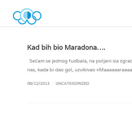
Kad bih bio Maradona….
Sećam se jednog fudbala, na poljani iza zgrad
nas, kada bi dao gol, uzvikivao «Maaaaaaraaa
08/12/2013
UNCATEGORIZED