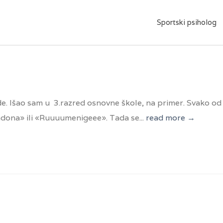
Sportski psiholog
e. Išao sam u 3.razred osnovne škole, na primer. Svako od
adona» ili «Ruuuumenigeee». Tada se...
read more →