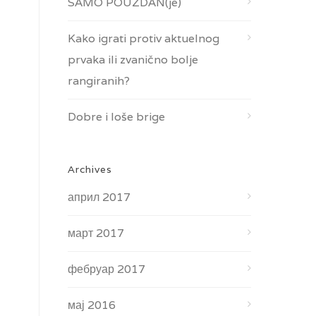
SAMO POUZDAN(je)
Kako igrati protiv aktuelnog
prvaka ili zvanično bolje
rangiranih?
Dobre i loše brige
Archives
април 2017
март 2017
фебруар 2017
мај 2016