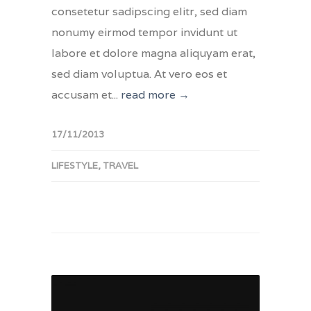
consetetur sadipscing elitr, sed diam
nonumy eirmod tempor invidunt ut
labore et dolore magna aliquyam erat,
sed diam voluptua. At vero eos et
accusam et...
read more →
17/11/2013
LIFESTYLE
,
TRAVEL