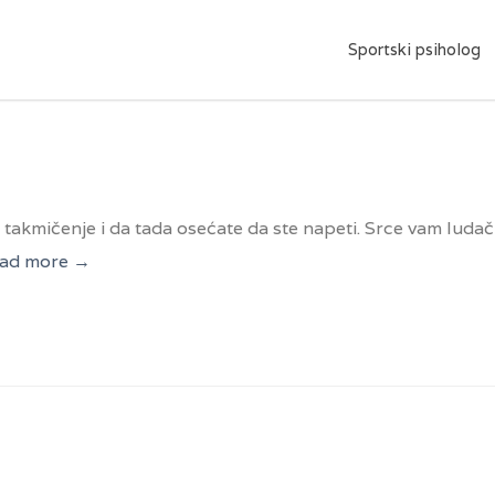
Sportski psiholog
akmičenje i da tada osećate da ste napeti. Srce vam ludač
ead more →