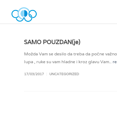
SAMO POUZDAN(je)
Možda Vam se desilo da treba da počne važno t
lupa , ruke su vam hladne i kroz glavu Vam...
r
17/03/2017
UNCATEGORIZED