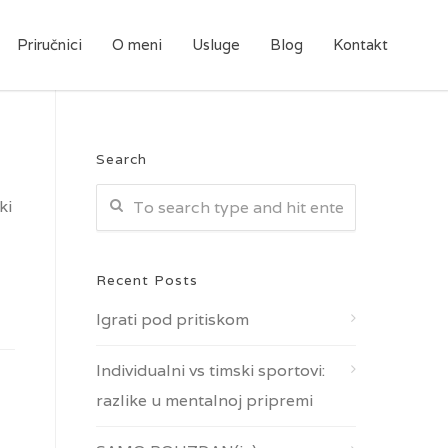
Priručnici
O meni
Usluge
Blog
Kontakt
Search
ki
Recent Posts
Igrati pod pritiskom
Individualni vs timski sportovi:
razlike u mentalnoj pripremi