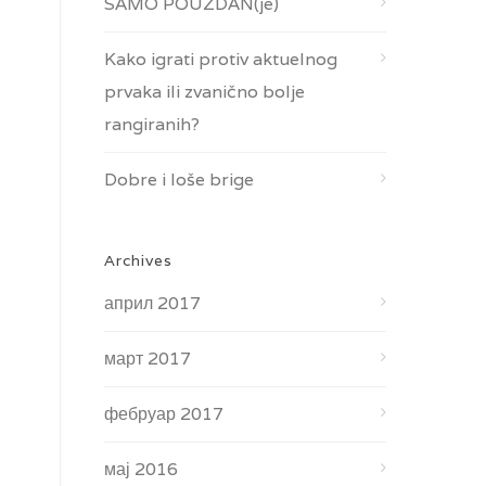
SAMO POUZDAN(je)
Kako igrati protiv aktuelnog
prvaka ili zvanično bolje
rangiranih?
Dobre i loše brige
Archives
април 2017
март 2017
фебруар 2017
мај 2016