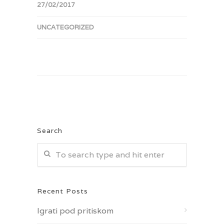
27/02/2017
UNCATEGORIZED
Search
Recent Posts
Igrati pod pritiskom